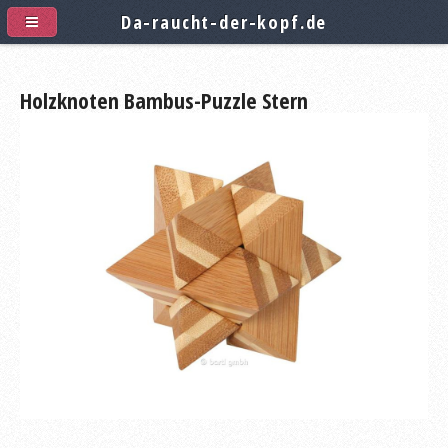
Da-raucht-der-kopf.de
Holzknoten Bambus-Puzzle Stern