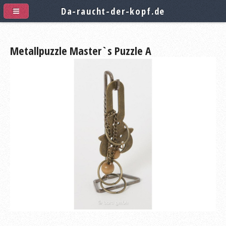
Da-raucht-der-kopf.de
Metallpuzzle Master`s Puzzle A