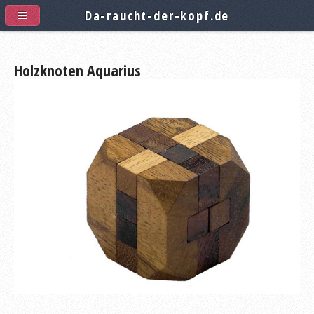
Da-raucht-der-kopf.de
Holzknoten Aquarius