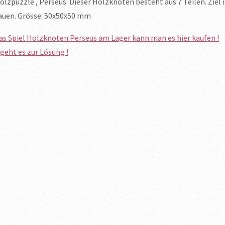
olzpuzzle , Perseus: Dieser Holzknoten besteht aus 7 Teilen. Zie
auen. Grösse: 50x50x50 mm
das Spiel Holzknoten Perseus am Lager kann man es hier kaufen !
 geht es zur Lösung !