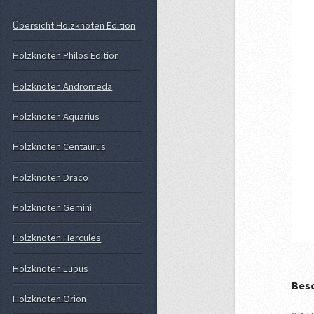
Übersicht Holzknoten Edition
Holzknoten Philos Edition
Holzknoten Andromeda
Holzknoten Aquarius
Holzknoten Centaurus
Holzknoten Draco
Holzknoten Gemini
Holzknoten Hercules
Holzknoten Lupus
Besc
Holzknoten Orion