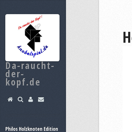
H
Da-raucht-
der-
kopf.de
Philos Holzknoten Edition