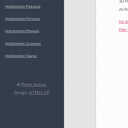
3D H
Holzknoten Pegasus
zu b
Holzknoten Perseus
Ist 
Hier
Holzknoten Phoenix
Holzknoten Scorpius
Holzknoten Taurus
©
Peter Asmus
Design:
HTML5 UP