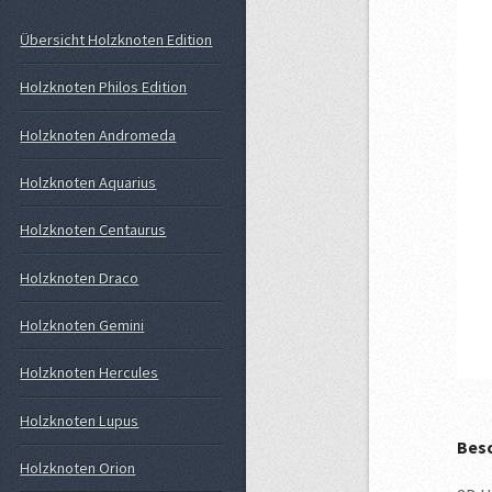
Übersicht Holzknoten Edition
Holzknoten Philos Edition
Holzknoten Andromeda
Holzknoten Aquarius
Holzknoten Centaurus
Holzknoten Draco
Holzknoten Gemini
Holzknoten Hercules
Holzknoten Lupus
Besc
Holzknoten Orion