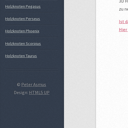
3D H
Holzknoten Pegasus
zu n
Holzknoten Perseus
Ist 
Hier
Holzknoten Phoenix
Holzknoten Scorpius
Holzknoten Taurus
©
Peter Asmus
Design:
HTML5 UP