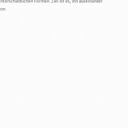
nterschiedlichen Formen. Ziel ist es, ihn auseinander
 mm