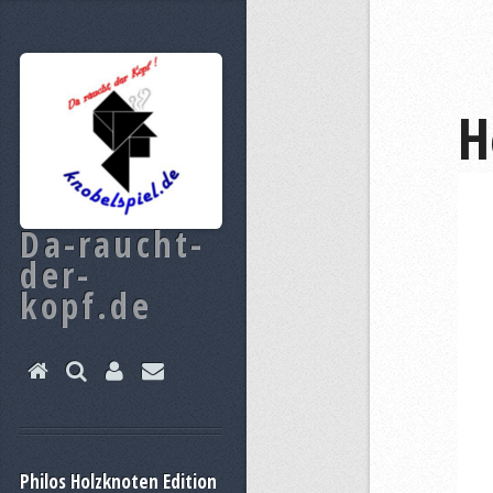
H
Da-raucht-
der-
kopf.de
Philos Holzknoten Edition