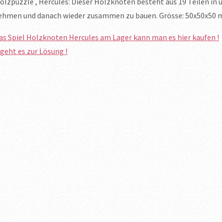
olzpuzzle , Hercules: Dieser Holzknoten besteht aus 19 Teilen in u
ehmen und danach wieder zusammen zu bauen. Grösse: 50x50x50
das Spiel Holzknoten Hercules am Lager kann man es hier kaufen !
 geht es zur Lösung !